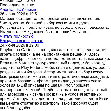
+7‒939‒102‒45‒47
Последние мнения
Алонта, НОУ, отзыв
26 июня 2026 в 19:51
Магазин оставил только положительные впечатления.
Чисто, уютно, большой выбор косметики и духов.
Консультанты ненавязчивые, но всегда готовы подсказать.
Именно таким и должен быть хороший магазин!!!!
Читать полностью
Блюда на вынос, отзыв
24 июня 2026 в 19:00
Playfortuna Casino — площадка для тех, кто предпочитает
играть с головой, а не на спонтанные решения. Здесь
важны цифры и логика, а не только моментальные эмоции.
Если вам ближе структурированный подход к банкроллу,
зайдите на Play Fortuna мобильная и оцените, как устроены
разделы игр и бонусов. Ассортимент даёт выбор между
быстрыми сессиями и долгими стратегическими заходами,
при этом базовая информация видна до запуска слота.
Условия акций описаны по шагам, что упрощает
планирование сессий. Подбор автоматов под аккуратный
или агрессивный стиль Прозрачные условия активных
промо Инструменты для контроля движения средств Если
вы цените стратегию и контроль, такой формат будет
особенно удобен