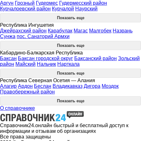
Аргун
Грозный
Гудермес
Гудермесский район
Курчалоевский район
Курчалой
Наурский
Показать еще
Республика Ингушетия
Джейрахский район
Карабулак
Магас
Малгобек
Назрань
Сунжа
пос. Санаторий Армхи
Показать еще
Кабардино-Балкарская Республика
Баксан
Баксан городской округ
Баксанский район
Зольский
район
Майский
Нальчик
Нарткала
Показать еще
Республика Северная Осетия — Алания
Алагир
Ардон
Беслан
Владикавказ
Дигора
Моздок
Правобережный район
Показать еще
О справочнике
Справочник24.онлайн быстрый и бесплатный доступ к
информации и отзывам об организациях
Все права защищены