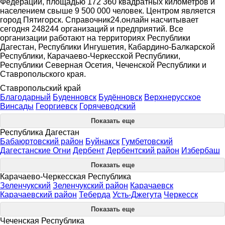
Федерации, площадью 172 360 квадратных километров и
населением свыше 9 500 000 человек. Центром является
город Пятигорск. Справочник24.онлайн насчитывает
сегодня 248244 организаций и предприятий. Все
организации работают на территориях Республики
Дагестан, Республики Ингушетия, Кабардино-Балкарской
Республики, Карачаево-Черкесской Республики,
Республики Северная Осетия, Чеченской Республики и
Ставропольского края.
Ставропольский край
Благодарный
Буденновск
Будённовск
Верхнерусское
Винсады
Георгиевск
Горячеводский
Показать еще
Республика Дагестан
Бабаюртовский район
Буйнакск
Гумбетовский
Дагестанские Огни
Дербент
Дербентский район
Избербаш
Показать еще
Карачаево-Черкесская Республика
Зеленчукский
Зеленчукский район
Карачаевск
Карачаевский район
Теберда
Усть-Джегута
Черкесск
Показать еще
Чеченская Республика