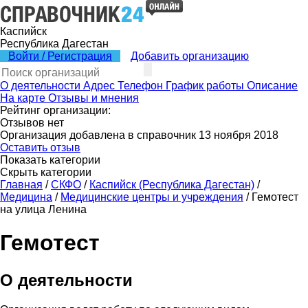
Каспийск
Республика Дагестан
Войти / Регистрация
Добавить организацию
О деятельности
Адрес
Телефон
График работы
Описание
На карте
Отзывы и мнения
Рейтинг организации:
Отзывов нет
Организация добавлена в справочник 13 ноября 2018
Оставить отзыв
Показать категории
Скрыть категории
Главная
/
СКФО
/
Каспийск (Республика Дагестан)
/
Медицина
/
Медицинские центры и учреждения
/
Гемотест
на улица Ленина
Гемотест
О деятельности