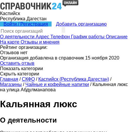
Каспийск
Республика Дагестан
Войти / Регистрация
Добавить организацию
О деятельности
Адрес
Телефон
График работы
Описание
На карте
Отзывы и мнения
Рейтинг организации:
Отзывов нет
Организация добавлена в справочник 15 ноября 2020
Оставить отзыв
Показать категории
Скрыть категории
Главная
/
СКФО
/
Каспийск (Республика Дагестан)
/
Магазины
/
Чайные и кофейные напитки
/
Кальянная люкс
на улица Абдулманапова
Кальянная люкс
О деятельности