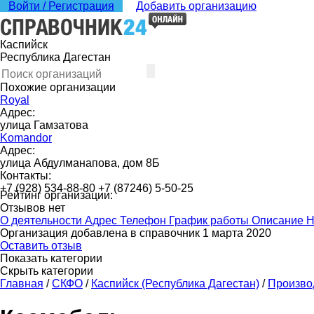
Войти / Регистрация
Добавить организацию
Каспийск
Республика Дагестан
Похожие организации
Royal
Адрес:
улица Гамзатова
Komandor
Адрес:
улица Абдулманапова, дом 8Б
Контакты:
+7 (928) 534-88-80 +7 (87246) 5-50-25
Рейтинг организации:
Отзывов нет
О деятельности
Адрес
Телефон
График работы
Описание
Н
Организация добавлена в справочник 1 марта 2020
Оставить отзыв
Показать категории
Скрыть категории
Главная
/
СКФО
/
Каспийск (Республика Дагестан)
/
Произво